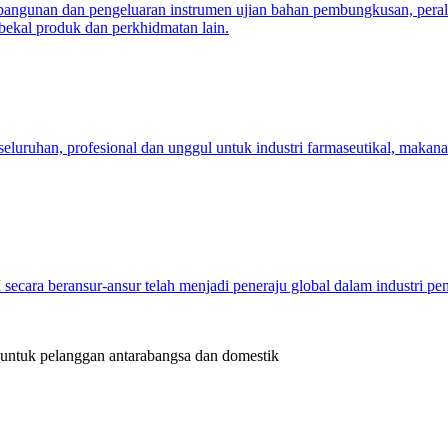
bangunan dan pengeluaran instrumen ujian bahan pembungkusan, perala
bekal produk dan perkhidmatan lain.
ruhan, profesional dan unggul untuk industri farmaseutikal, makana
cara beransur-ansur telah menjadi peneraju global dalam industri pe
 untuk pelanggan antarabangsa dan domestik