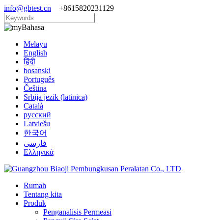
info@gbtest.cn
+8615820231129
Bahasa
Melayu
English
हिंदी
bosanski
Português
Čeština
Srbija jezik (latinica)
Català
русский
Latviešu
한국어
فارسی
Ελληνικά
Rumah
Tentang kita
Produk
Penganalisis Permeasi