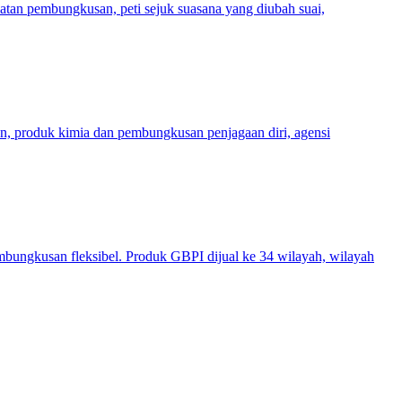
tan pembungkusan, peti sejuk suasana yang diubah suai,
n, produk kimia dan pembungkusan penjagaan diri, agensi
mbungkusan fleksibel. Produk GBPI dijual ke 34 wilayah, wilayah