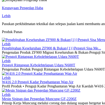
Keupayaan Pengedap Haba
Lebih
Pasukan perkhidmatan teknikal dan selepas jualan kami membantu a
Produk Panas
Lebih
Penghijrahan Keseluruhan ZF900 & Bukan{1}}Penguji Sisa Me...
Pengenalan Produk ZF900 Migrasi Keseluruhan & Bukan-Penguji Si
Lebih
Penguji Rintangan Kebolehtelapan Udara N600T
Pengenalan Produk Penguji Rintangan Kebolehtelapan Udara N600T 
Lebih
W416 2.0 Penguji Kadar Penghantaran Wap Air
Profil Produk • Penguji Kadar Penghantaran Wap Air Kaedah W416 2
Lebih
Mesin Sisipan dan Pengedap Muncung GF-2200Z
Prinsip Kerja Muncung melalui corong dan dulang suapan bergetar k