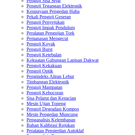
Penguji Sisa Sejat
Penguji Tegangan Elektronik
Keupayaan Pengedap Haba
Pekali Penguji Geseran
Penguji Penyejukan
Penguji Impak Pendulum
Peralatan Pengujian Tork
Pemanasan Mengecut
Penguji Koyak
Penguji Burst
Penguji Ketebalan
Kekuatan Gabungan Lapisan Dakwat
Penguji Kekakuan
Penguji Optik
Pengindeks Aliran Lebur
Timbangan Elektronik
Penguji Mampatan
Penguji Kebocoran
Sisa Pelarut dan Kesucian
Mesin Ujian Topeng
Penguji Degradasi Kompos
Mesin Pengedap Muncung
Penganalisis Kelembapan
Bahan Kalibrasi Rujukan
Peralatan Pensterilan Autoklaf